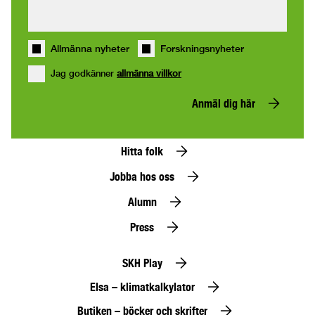
Allmänna nyheter
Forskningsnyheter
Jag godkänner
allmänna villkor
Anmäl dig här
Hitta folk
Jobba hos oss
Alumn
Press
SKH Play
Elsa – klimatkalkylator
Butiken – böcker och skrifter