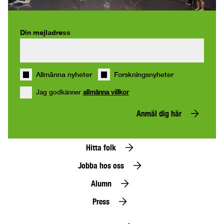
Din mejladress
Allmänna nyheter
Forskningsnyheter
Jag godkänner
allmänna villkor
Anmäl dig här
Hitta folk
Jobba hos oss
Alumn
Press