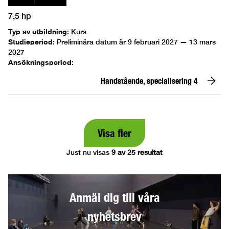
7,5 hp
Typ av utbildning
:
Kurs
Studieperiod
:
Preliminära datum är 9 februari 2027 — 13 mars
2027
Ansökningsperiod
:
Handstående, specialisering 4
Visa fler
Just nu visas
9 av 25 resultat
Anmäl dig till våra
nyhetsbrev