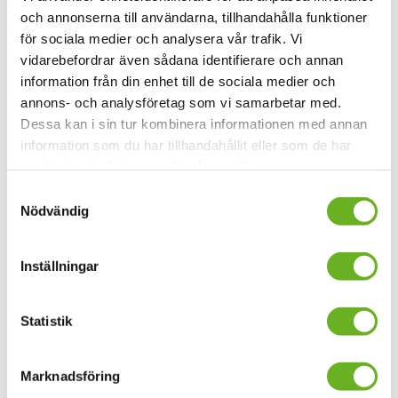
Ansökningsperiod
:
16 februari 2026–16 mars 2026
och annonserna till användarna, tillhandahålla funktioner
för sociala medier och analysera vår trafik. Vi
Cirkusdisciplin: Kinesisk påle
vidarebefordrar även sådana identifierare och annan
information från din enhet till de sociala medier och
annons- och analysföretag som vi samarbetar med.
Cirkusdisciplin: Lina
Dessa kan i sin tur kombinera informationen med annan
information som du har tillhandahållit eller som de har
7,5 hp
samlat in när du har använt deras tjänster.
Typ av utbildning
:
Kurs
Samtyckesval
Studieperiod
:
Inställd 2026
Nödvändig
Ansökningsperiod
:
16 februari 2026–16 Mars 2026
Cirkusdisciplin: Lina
Inställningar
Handstående, specialisering 2
Statistik
7,5 hp
Marknadsföring
Typ av utbildning
:
Kurs