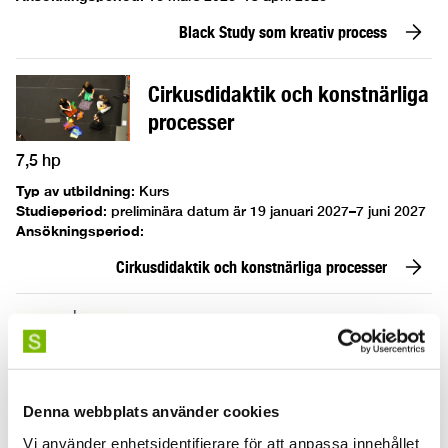
Black Study som kreativ process
Cirkusdidaktik och konstnärliga
processer
7,5 hp
Typ av utbildning
:
Kurs
Studieperiod
:
preliminära datum är 19 januari 2027–7 juni 2027
Ansökningsperiod
:
Cirkusdidaktik och konstnärliga processer
Cirkusdisciplin: Kinesisk påle
7,5 hp
Denna webbplats använder cookies
Typ av utbildning
:
Kurs
Vi använder enhetsidentifierare för att anpassa innehållet
Studieperiod
:
Inställd 2026