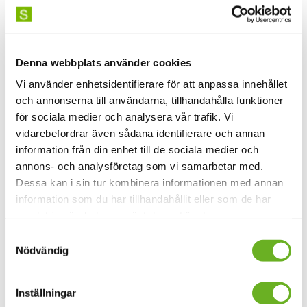
Här hittar du
canvasmanualer för studenter
.
Har du frågor om Canvas kan du höra av dig
Denna webbplats använder cookies
till
canvas@uniarts.se
Vi använder enhetsidentifierare för att anpassa innehållet
och annonserna till användarna, tillhandahålla funktioner
för sociala medier och analysera vår trafik. Vi
vidarebefordrar även sådana identifierare och annan
information från din enhet till de sociala medier och
annons- och analysföretag som vi samarbetar med.
Dessa kan i sin tur kombinera informationen med annan
information som du har tillhandahållit eller som de har
samlat in när du har använt deras tjänster.
Samtyckesval
Nödvändig
Inställningar
Mejl- och studentkonto