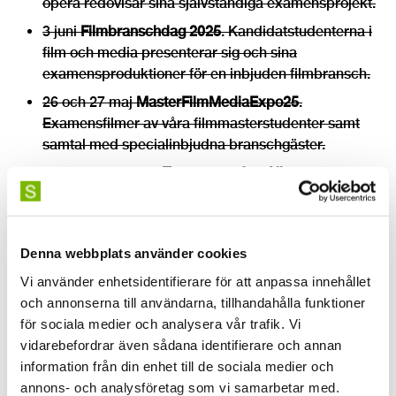
opera redovisar sina självständiga examensprojekt.
3 juni
Filmbranschdag 2025
. Kandidatstudenterna i
film och media presenterar sig och sina
examensproduktioner för en inbjuden filmbransch.
26 och 27 maj
MasterFilmMediaExpo25
.
Examensfilmer av våra filmmasterstudenter samt
samtal med specialinbjudna branschgäster.
26, 27 och 28 maj:
Tomorrow, after All
. Ett
samskapande platsverk av koreografen Shannon
Cooney med studenterna som snart tar examen från
kandidatprogrammet i dans på SKH.
Denna webbplats använder cookies
Spelar nu och till och med 3 juni.
Swede Hollow
.
Vi använder enhetsidentifierare för att anpassa innehållet
Examensföreställning i skådespeleri. En pjäs av
och annonserna till användarna, tillhandahålla funktioner
Alexander Mørk-Eidem, i regi av Martin
för sociala medier och analysera vår trafik. Vi
Rosengardten och med scenografi och kostym av
vidarebefordrar även sådana identifierare och annan
Sven Dahlberg.
information från din enhet till de sociala medier och
annons- och analysföretag som vi samarbetar med.