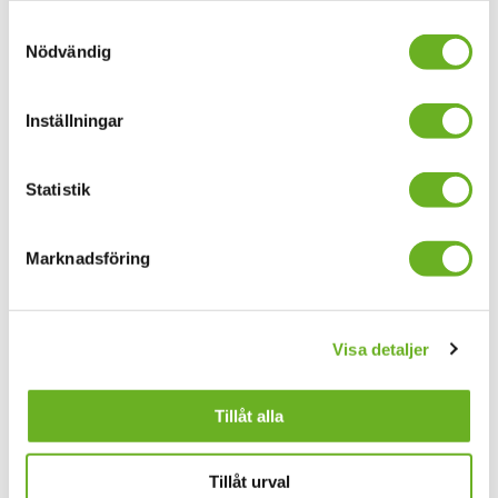
Samtyckesval
Nödvändig
Subscribe to our
Research news
Inställningar
Statistik
Your email address
Marknadsföring
I accept
general terms and conditions
Visa detaljer
Subscribe here
Tillåt alla
Find people
Careers
Tillåt urval