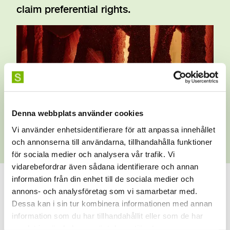
claim preferential rights.
Denna webbplats använder cookies
Vi använder enhetsidentifierare för att anpassa innehållet
och annonserna till användarna, tillhandahålla funktioner
Photo: Per Bolkert/SKH
för sociala medier och analysera vår trafik. Vi
vidarebefordrar även sådana identifierare och annan
information från din enhet till de sociala medier och
If you have any questions regarding how to submit a
annons- och analysföretag som vi samarbetar med.
notification to claim preferential rights, please contact
Dessa kan i sin tur kombinera informationen med annan
Anders Eriksson at the HR Department:
information som du har tillhandahållit eller som de har
anders.eriksson@uniarts.se
samlat in när du har använt deras tjänster.