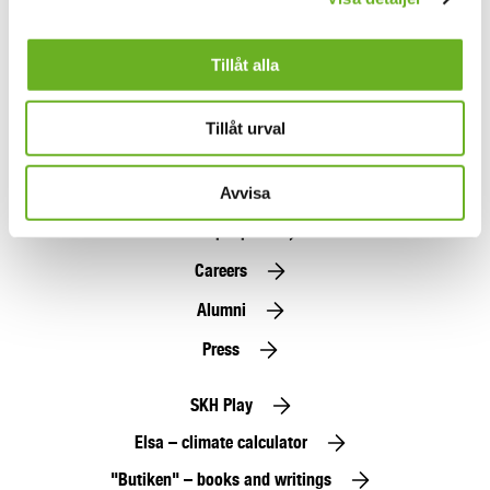
Your email address
Tillåt alla
I accept
general terms and conditions
Tillåt urval
Subscribe here
Avvisa
Find people
Careers
Alumni
Press
SKH Play
Elsa – climate calculator
"Butiken" – books and writings