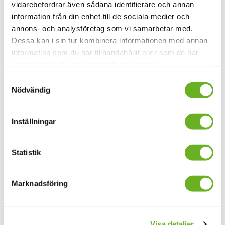
vidarebefordrar även sådana identifierare och annan
information från din enhet till de sociala medier och
annons- och analysföretag som vi samarbetar med.
Dessa kan i sin tur kombinera informationen med annan
information som du har tillhandahållit eller som de har
samlat in när du har använt deras tjänster.
About international
Exchanges
Samtyckesval
cooperation at SKH
SKH participates in
Nödvändig
exchange program 
International cooperation - an
important part of int
important part of SKH's activities.
Inställningar
cooperation.
Statistik
Subscribe to our
Marknadsföring
Research news
Visa detaljer