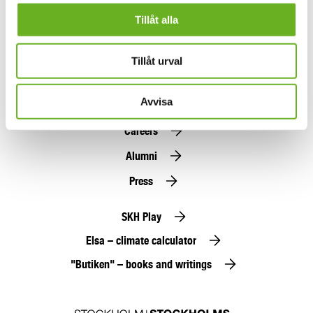
Tillåt alla
I accept
general terms and conditions
Subscribe here
Tillåt urval
Avvisa
Find people
Careers
Alumni
Press
SKH Play
Elsa – climate calculator
"Butiken" – books and writings