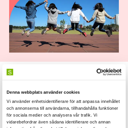
Stockholm University of the Arts (SKH)
offers a joint range of courses within
Denna webbplats använder cookies
Kulturskoleklivet. We represent both
Vi använder enhetsidentifierare för att anpassa innehållet
excellence and breadth in several artistic
och annonserna till användarna, tillhandahålla funktioner
för sociala medier och analysera vår trafik. Vi
expressions.
vidarebefordrar även sådana identifierare och annan
We offer an educational package for the fields of art and