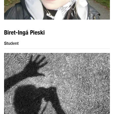
Biret-Ingá Pieski
Student