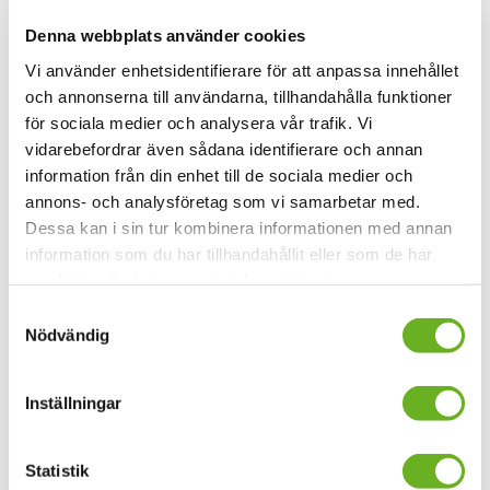
Research Catalogue/SKH
– portal for SKH's artistic
research
Denna webbplats använder cookies
Vi använder enhetsidentifierare för att anpassa innehållet
SKH Play channel
– here you can watch movies made by
och annonserna till användarna, tillhandahålla funktioner
the students at SKH
för sociala medier och analysera vår trafik. Vi
vidarebefordrar även sådana identifierare och annan
information från din enhet till de sociala medier och
annons- och analysföretag som vi samarbetar med.
X Position
Dessa kan i sin tur kombinera informationen med annan
information som du har tillhandahållit eller som de har
X Position
– a channel for publishing research
samlat in när du har använt deras tjänster.
projects and doctoral theses.
Samtyckesval
Nödvändig
Read about X Position
VIS – Nordic Journal for Artistic
Inställningar
Research
Statistik