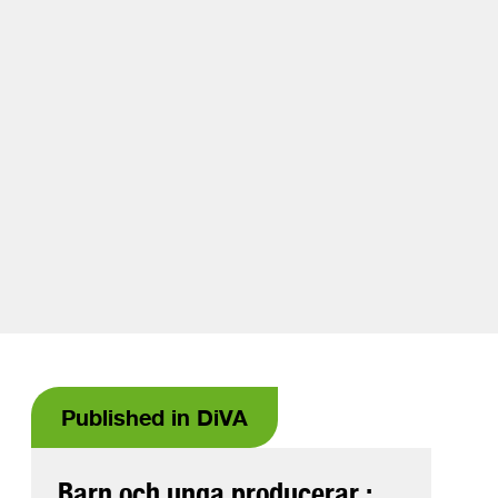
Published in DiVA
Barn och unga producerar :