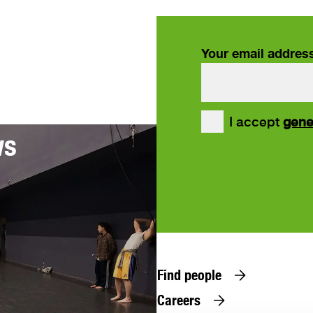
Your email addres
our
I accept
gene
ws
Find people
Careers