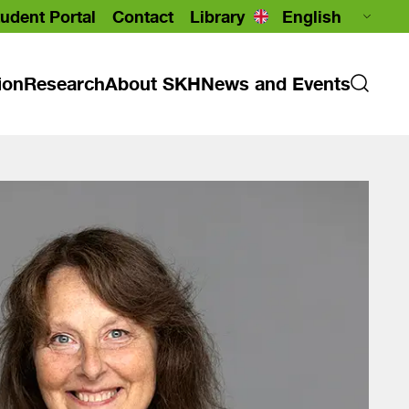
udent Portal
Contact
Library
ion
Research
About SKH
News and Events