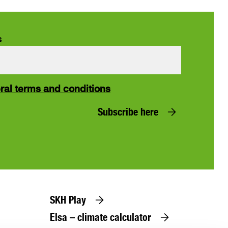
s
ral terms and conditions
Subscribe here
SKH Play
Elsa – climate calculator