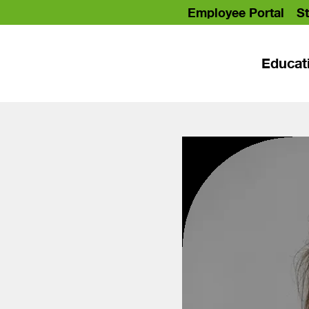
Employee Portal
St
Educat